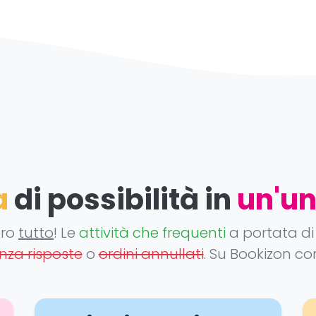
a
di possibilità in
un'un
ero
tutto
! Le
attività che frequenti
a portata di 
za risposte
o
ordini annullati
. Su Bookizon con