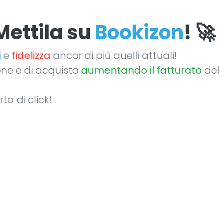
Mettila su
Bookizon
! 🚀
i
e
fidelizza
ancor di più quelli attuali!
one e di acquisto
aumentando il fatturato
del
a di click!