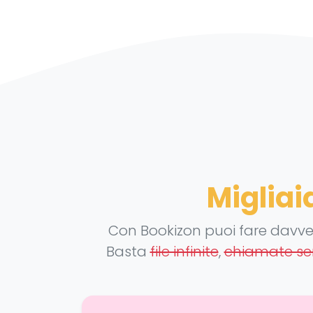
Migliai
Con Bookizon puoi fare davv
Basta
file infinite
,
chiamate sen