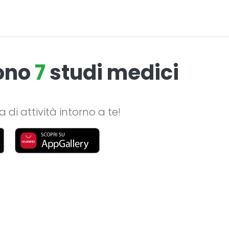
sono
7
studi medici
di attività intorno a te!